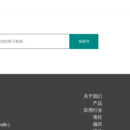
关于我们
产品
应用行业
项目
编目
ls )