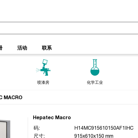
册
活动
联系
喷漆房
化学工业
C MACRO
Hepatec Macro
码:
H14MC915610150AF1IHC
尺寸:
915x610x150 mm