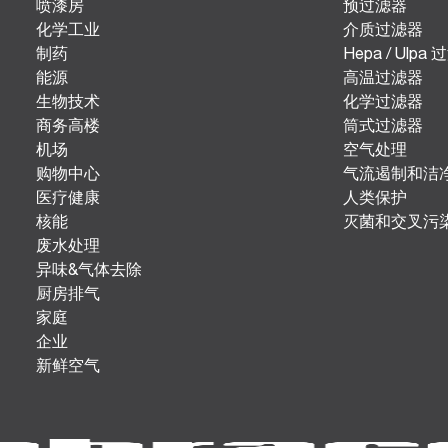
喷漆房
预过滤器
化学工业
介质过滤器
制药
Hepa / Ulpa
能源
高温过滤器
生物技术
化学过滤器
商务高楼
筒式过滤器
机场
空气处理
购物中心
气流遏制和洁
医疗健康
人类保护
核能
灭菌和交叉污
废水处理
异味&气体去除
厨房排气
家庭
企业
新鲜空气