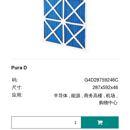
Pura D
码:
G4D28759246C
尺寸:
287x592x46
应用:
半导体
,
能源
,
商务高楼
,
机场
,
购物中心